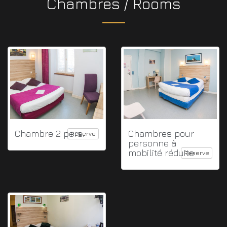
Chambres / Rooms
Chambre 2 pers.
Chambres pour
Reserve
personne à
mobilité réduite
Reserve